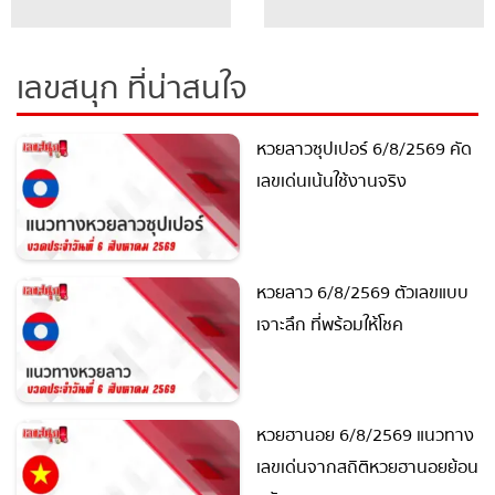
ถ่ายทอดสดหวยรัฐบาล
เลขสนุก ที่น่าสนใจ
ถ่ายทอดสดหวยออมสิน
หวยลาวซุปเปอร์ 6/8/2569 คัด
ถ่ายทอดสดหวย ธกส.
เลขเด่นเน้นใช้งานจริง
ถ่ายทอดสดหวยลาว
ถ่ายทอดสดหวยลาว ซุปเปอร์
หวยลาว 6/8/2569 ตัวเลขแบบ
เจาะลึก ที่พร้อมให้โชค
ถ่ายทอดสดหวยฮานอย
ถ่ายทอดสดหวยฮานอยพิเศษ
หวยฮานอย 6/8/2569 แนวทาง
ถ่ายทอดสดหวยมาเลย์
เลขเด่นจากสถิติหวยฮานอยย้อน