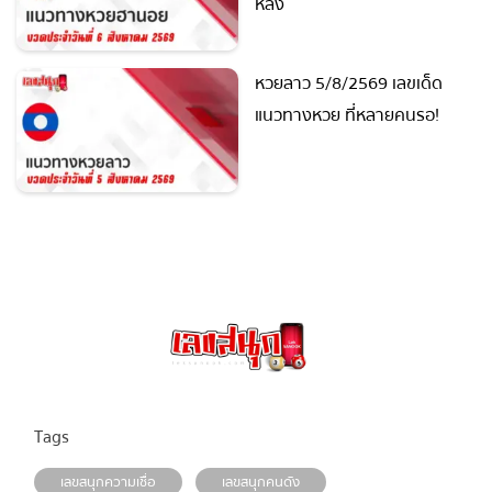
หลัง
ถ่ายทอดสดหวยญีปุ่น
ถ่ายทอดสดหวยไต้หวัน
หวยลาว 5/8/2569 เลขเด็ด
แนวทางหวย ที่หลายคนรอ!
ถ่ายทอดสดหวยกัมพูชา
หวยหุ้นสด
หวยหุ้นไทย เย็น
หวยหุ้นเกาหลี
หวยหุ้นนิเคอิ เช้า
หวยหุ้นนิเคอิ บ่าย
Tags
เลขสนุกความเชื่อ
เลขสนุกคนดัง