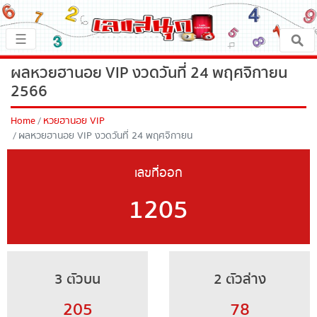
×
☰
หน้าหลัก
ผลหวยฮานอย VIP งวดวันที่ 24 พฤศจิกายน
2566
เลขเด็ด
Home
หวยฮานอย VIP
ผลหวยฮานอย VIP งวดวันที่ 24 พฤศจิกายน
ตรวจเลขสนุก
2566
เลขที่ออก
เลขสนุกมงคล
1205
เลขสนุกคนดัง
เลขสนุกความเชื่อ
3 ตัวบน
2 ตัวล่าง
หวยสด
205
78