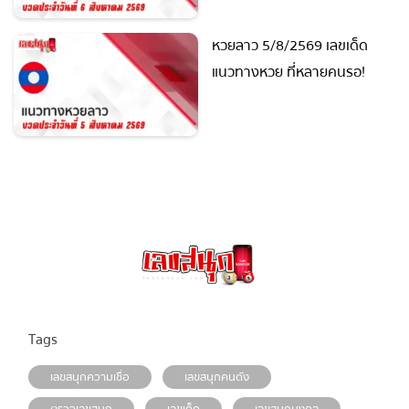
ถ่ายทอดสดหวยญีปุ่น
หวยลาว 5/8/2569 เลขเด็ด
ถ่ายทอดสดหวยไต้หวัน
แนวทางหวย ที่หลายคนรอ!
ถ่ายทอดสดหวยกัมพูชา
หวยหุ้นสด
หวยหุ้นไทย เย็น
หวยหุ้นเกาหลี
หวยหุ้นนิเคอิ เช้า
Tags
หวยหุ้นนิเคอิ บ่าย
เลขสนุกความเชื่อ
เลขสนุกคนดัง