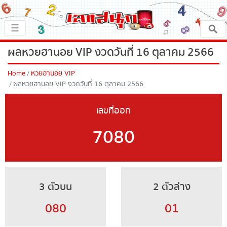
×
☰
หน้าหลัก
ผลหวยฮานอย VIP งวดวันที่ 16 ตุลาคม 2566
เลขเด็ด
Home
หวยฮานอย VIP
ผลหวยฮานอย VIP งวดวันที่ 16 ตุลาคม 2566
ตรวจเลขสนุก
เลขที่ออก
เลขสนุกมงคล
7080
เลขสนุกคนดัง
3 ตัวบน
2 ตัวล่าง
เลขสนุกความเชื่อ
080
01
หวยสด