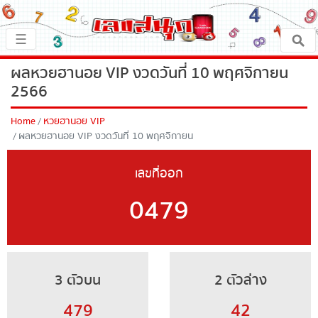
×
☰
หน้าหลัก
ผลหวยฮานอย VIP งวดวันที่ 10 พฤศจิกายน
2566
เลขเด็ด
Home
หวยฮานอย VIP
ผลหวยฮานอย VIP งวดวันที่ 10 พฤศจิกายน
ตรวจเลขสนุก
2566
เลขที่ออก
เลขสนุกมงคล
0479
เลขสนุกคนดัง
เลขสนุกความเชื่อ
3 ตัวบน
2 ตัวล่าง
หวยสด
479
42