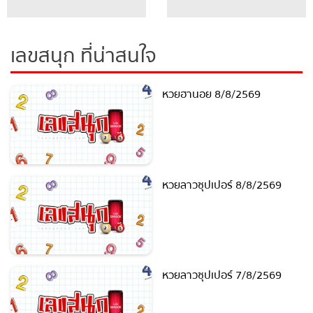
ถ่ายทอดสดหวยรัฐบาล
เลขสนุก ที่น่าสนใจ
ถ่ายทอดสดหวยออมสิน
หวยฮานอย 8/8/2569
ถ่ายทอดสดหวย ธกส.
ถ่ายทอดสดหวยลาว
ถ่ายทอดสดหวยลาว ซุปเปอร์
หวยลาวซุปเปอร์ 8/8/2569
ถ่ายทอดสดหวยฮานอย
ถ่ายทอดสดหวยฮานอยพิเศษ
หวยลาวซุปเปอร์ 7/8/2569
ถ่ายทอดสดหวยมาเลย์