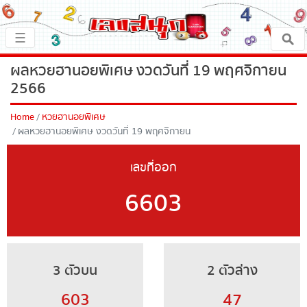
×
☰
หน้าหลัก
ผลหวยฮานอยพิเศษ งวดวันที่ 19 พฤศจิกายน
2566
เลขเด็ด
Home
หวยฮานอยพิเศษ
ผลหวยฮานอยพิเศษ งวดวันที่ 19 พฤศจิกายน
ตรวจเลขสนุก
2566
เลขที่ออก
เลขสนุกมงคล
6603
เลขสนุกคนดัง
เลขสนุกความเชื่อ
3 ตัวบน
2 ตัวล่าง
หวยสด
603
47