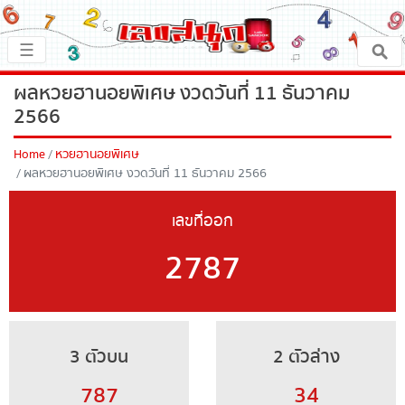
×
☰
หน้าหลัก
ผลหวยฮานอยพิเศษ งวดวันที่ 11 ธันวาคม
2566
เลขเด็ด
Home
หวยฮานอยพิเศษ
ผลหวยฮานอยพิเศษ งวดวันที่ 11 ธันวาคม 2566
ตรวจเลขสนุก
เลขที่ออก
เลขสนุกมงคล
2787
เลขสนุกคนดัง
เลขสนุกความเชื่อ
3 ตัวบน
2 ตัวล่าง
หวยสด
787
34