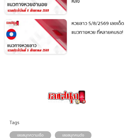
หลัง
ถ่ายทอดสดหวยญีปุ่น
ถ่ายทอดสดหวยไต้หวัน
หวยลาว 5/8/2569 เลขเด็ด
แนวทางหวย ที่หลายคนรอ!
ถ่ายทอดสดหวยกัมพูชา
หวยหุ้นสด
หวยหุ้นไทย เย็น
หวยหุ้นเกาหลี
หวยหุ้นนิเคอิ เช้า
หวยหุ้นนิเคอิ บ่าย
Tags
เลขสนุกความเชื่อ
เลขสนุกคนดัง