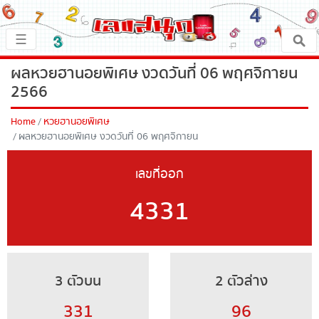
×
☰
หน้าหลัก
ผลหวยฮานอยพิเศษ งวดวันที่ 06 พฤศจิกายน
2566
เลขเด็ด
Home
หวยฮานอยพิเศษ
ผลหวยฮานอยพิเศษ งวดวันที่ 06 พฤศจิกายน
ตรวจเลขสนุก
2566
เลขที่ออก
เลขสนุกมงคล
4331
เลขสนุกคนดัง
เลขสนุกความเชื่อ
3 ตัวบน
2 ตัวล่าง
หวยสด
331
96