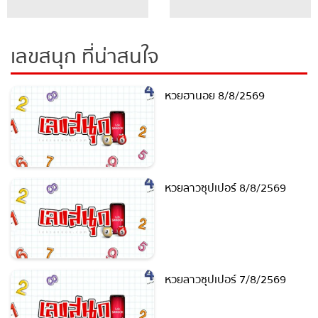
ถ่ายทอดสดหวยรัฐบาล
เลขสนุก ที่น่าสนใจ
ถ่ายทอดสดหวยออมสิน
หวยฮานอย 8/8/2569
ถ่ายทอดสดหวย ธกส.
ถ่ายทอดสดหวยลาว
ถ่ายทอดสดหวยลาว ซุปเปอร์
หวยลาวซุปเปอร์ 8/8/2569
ถ่ายทอดสดหวยฮานอย
ถ่ายทอดสดหวยฮานอยพิเศษ
หวยลาวซุปเปอร์ 7/8/2569
ถ่ายทอดสดหวยมาเลย์