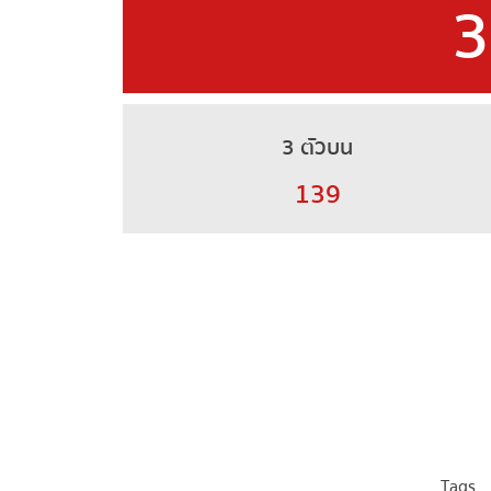
3
3 ตัวบน
139
Tags