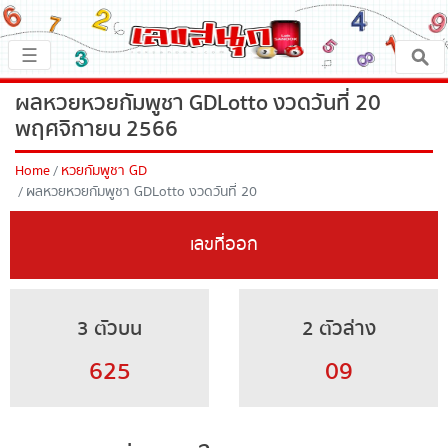
×
☰
หน้าหลัก
ผลหวยหวยกัมพูชา GDLotto งวดวันที่ 20
พฤศจิกายน 2566
เลขเด็ด
Home
หวยกัมพูชา GD
ผลหวยหวยกัมพูชา GDLotto งวดวันที่ 20
ตรวจเลขสนุก
พฤศจิกายน 2566
เลขที่ออก
เลขสนุกมงคล
เลขสนุกคนดัง
3 ตัวบน
2 ตัวล่าง
625
09
เลขสนุกความเชื่อ
หวยสด