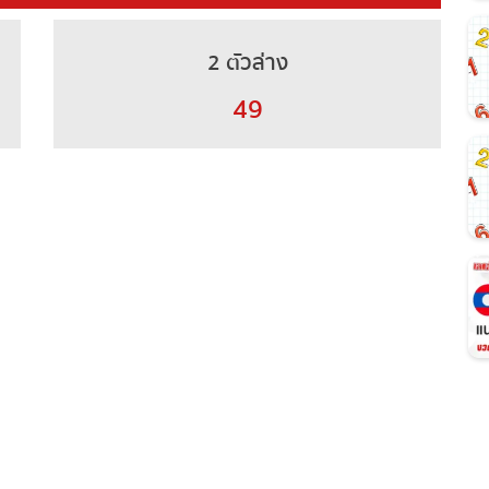
2 ตัวล่าง
49