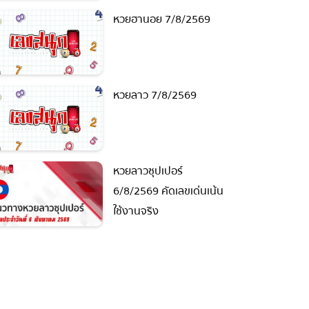
หวยฮานอย 7/8/2569
หวยลาว 7/8/2569
หวยลาวซุปเปอร์
6/8/2569 คัดเลขเด่นเน้น
ใช้งานจริง