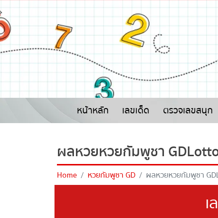
หน้าหลัก
เลขเด็ด
ตรวจเลขสนุก
ผลหวยหวยกัมพูชา GDLotto
Home
หวยกัมพูชา GD
ผลหวยหวยกัมพูชา GDL
เ