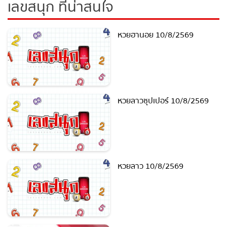
เลขสนุก ที่น่าสนใจ
ถ่ายทอดสดหวยรัฐบาล
หวยฮานอย 10/8/2569
ถ่ายทอดสดหวยออมสิน
ถ่ายทอดสดหวย ธกส.
ถ่ายทอดสดหวยลาว
หวยลาวซุปเปอร์ 10/8/2569
ถ่ายทอดสดหวยลาว ซุปเปอร์
ถ่ายทอดสดหวยฮานอย
หวยลาว 10/8/2569
ถ่ายทอดสดหวยฮานอยพิเศษ
ถ่ายทอดสดหวยมาเลย์