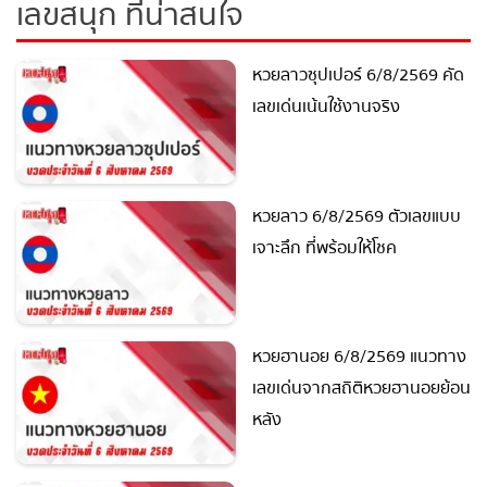
เลขสนุก ที่น่าสนใจ
ถ่ายทอดสดหวยรัฐบาล
หวยลาวซุปเปอร์ 6/8/2569 คัด
ถ่ายทอดสดหวยออมสิน
เลขเด่นเน้นใช้งานจริง
ถ่ายทอดสดหวย ธกส.
ถ่ายทอดสดหวยลาว
หวยลาว 6/8/2569 ตัวเลขแบบ
เจาะลึก ที่พร้อมให้โชค
ถ่ายทอดสดหวยลาว ซุปเปอร์
ถ่ายทอดสดหวยฮานอย
หวยฮานอย 6/8/2569 แนวทาง
ถ่ายทอดสดหวยฮานอยพิเศษ
เลขเด่นจากสถิติหวยฮานอยย้อน
หลัง
ถ่ายทอดสดหวยมาเลย์