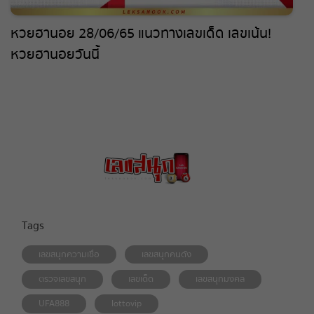
หวยฮานอย 28/06/65 แนวทางเลขเด็ด เลขเน้น!
หวยฮานอยวันนี้
Tags
เลขสนุกความเชื่อ
เลขสนุกคนดัง
ตรวจเลขสนุก
เลขเด็ด
เลขสนุกมงคล
UFA888
lottovip