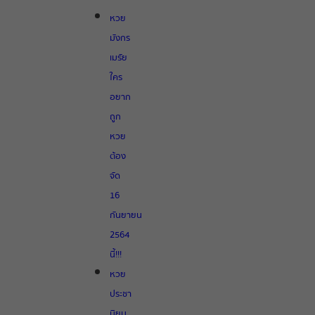
หวย
มังกร
เมรัย
ใคร
อยาก
ถูก
หวย
ต้อง
จัด
16
กันยายน
2564
นี้!!!
หวย
ประชา
นิยม