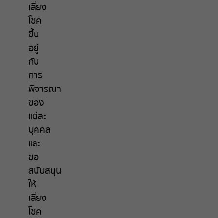
เสี่ยง
โชค
ขึ้น
อยู่
กับ
การ
พิจารณา
ของ
แต่ละ
บุคคล
และ
ขอ
สนับสนุน
ให้
เสี่ยง
โชค