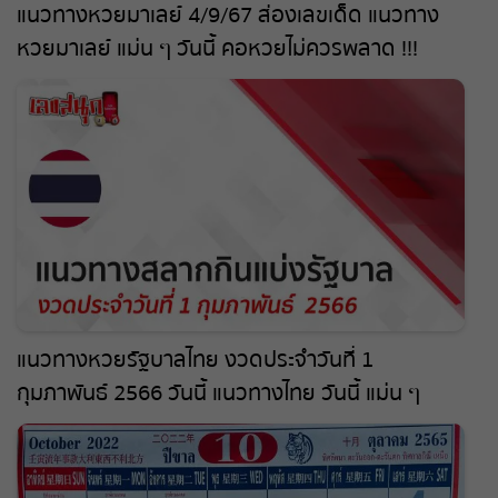
แนวทางหวยมาเลย์ 4/9/67 ส่องเลขเด็ด แนวทาง
หวยมาเลย์ แม่น ๆ วันนี้ คอหวยไม่ควรพลาด !!!
แนวทางหวยรัฐบาลไทย งวดประจำวันที่ 1
กุมภาพันธ์ 2566 วันนี้ แนวทางไทย วันนี้ แม่น ๆ