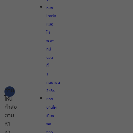
หวย
ไทยรัฐ
หมอ
ไก่
พ.พา
ทินี
งวด
นี้
1
กันยายน
ท่าน
2564
ไหน
หวย
กำลัง
บ้านไผ่
ตาม
เมือง
หา
พล
หา
งวด