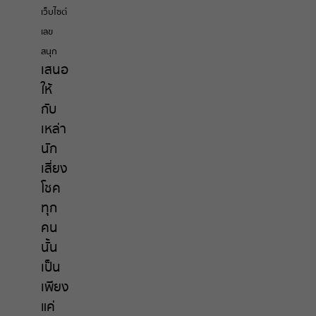
เว็บไซต์
เลข
สนุก
เสนอ
ให้
กับ
เหล่า
นัก
เสี่ยง
โชค
ทุก
คน
นั้น
เป็น
เพียง
แค่