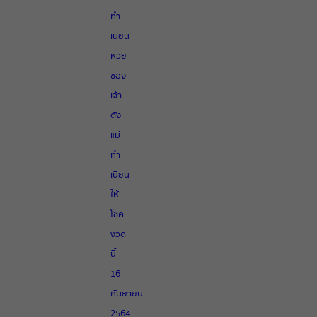
ทำ
เนียน
หวย
ซอง
เจ้า
ดัง
แม่
ทำ
เนียน
ให้
โชค
งวด
นี้
16
กันยายน
2564