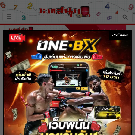
×
☰
หน้าหลัก
x ปิดโฆษณา
เลขเด็ด
ตรวจเลขสนุก
เลขสนุกมงคล
เลขสนุกคนดัง
หวยคำชะโนด เลขเด็ดคำชะโนด ตรัง งวดนี้ 16
กันยายน 2564
เลขสนุกความเชื่อ
Home
เลขเด็ด
หวยคำชะโนด เลขเด็ดคำชะโนด ตรัง งวดนี้ 16
กันยายน 2564
หวยสด
Content Writer
8 ชั่วโมงที่แล้ว