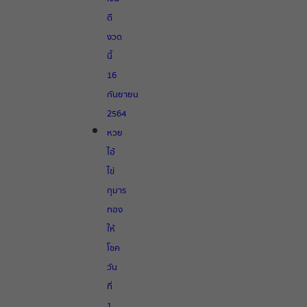
ดี
งวด
นี้
16
กันยายน
2564
หวย
ไอ้
ไข่
กุมาร
ทอง
ให้
โชค
วัน
ที่
1