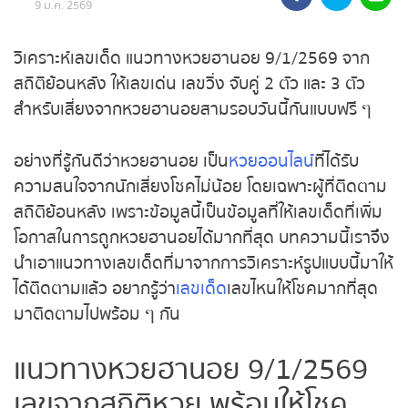
ถ่ายทอดสดหวยรัฐบาล
วิเคราะห์เลขเด็ด แนวทางหวยฮานอย 9/1/2569 จาก
สถิติย้อนหลัง ให้เลขเด่น เลขวิ่ง จับคู่ 2 ตัว และ 3 ตัว
ถ่ายทอดสดหวยออมสิน
สำหรับเสี่ยงจากหวยฮานอยสามรอบวันนี้กันแบบฟรี ๆ
ถ่ายทอดสดหวย ธกส.
อย่างที่รู้กันดีว่าหวยฮานอย เป็น
หวยออนไลน์
ที่ได้รับ
ถ่ายทอดสดหวยลาว
ความสนใจจากนักเสี่ยงโชคไม่น้อย โดยเฉพาะผู้ที่
ติดตามสถิติย้อนหลัง เพราะข้อมูลนี้เป็นข้อมูลที่ให้เลข
ถ่ายทอดสดหวยลาว ซุปเปอร์
เด็ดที่เพิ่มโอกาสในการถูกหวยฮานอยได้มากที่สุด
บทความนี้เราจึงนำเอาแนวทางเลขเด็ดที่มาจากการ
ถ่ายทอดสดหวยฮานอย
วิเคราะห์รูปแบบนี้มาให้ได้ติดตามแล้ว อยากรู้ว่า
เลขเด็ด
เลขไหนให้โชคมากที่สุดมาติดตามไปพร้อม ๆ กัน
ถ่ายทอดสดหวยฮานอยพิเศษ
แนวทางหวยฮานอย 9/1/2569
ถ่ายทอดสดหวยมาเลย์
เลขจากสถิติหวย พร้อมให้โชค