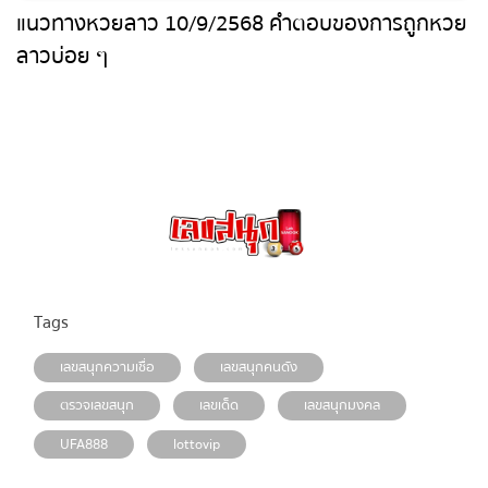
Tags
เลขสนุกความเชื่อ
เลขสนุกคนดัง
ตรวจเลขสนุก
เลขเด็ด
เลขสนุกมงคล
UFA888
lottovip
2026 Leksanook. All right reserved