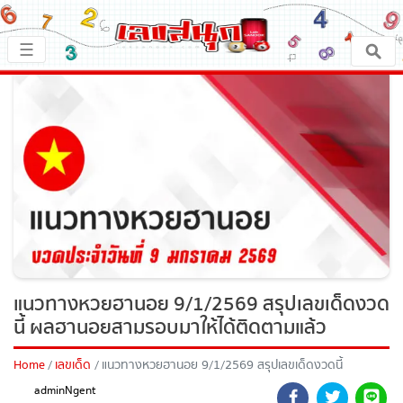
×
☰
หน้าหลัก
x ปิดโฆษณา
เลขเด็ด
ตรวจเลขสนุก
เลขสนุกมงคล
เลขสนุกคนดัง
แนวทางหวยฮานอย 9/1/2569 สรุปเลขเด็ด
งวดนี้ ผลฮานอยสามรอบมาให้ได้ติดตามแล้ว
เลขสนุกความเชื่อ
Home
เลขเด็ด
แนวทางหวยฮานอย 9/1/2569 สรุปเลขเด็ดงวดนี้
ผลฮานอยสามรอบมาให้ได้ติดตามแล้ว
หวยสด
adminNgent
9 ม.ค. 2569