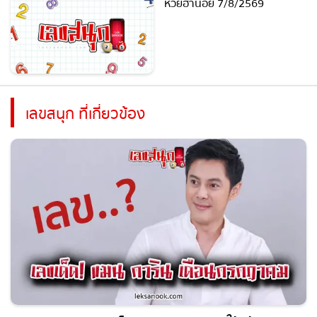
หวยฮานอย 7/8/2569
เลขสนุก ที่เกี่ยวข้อง