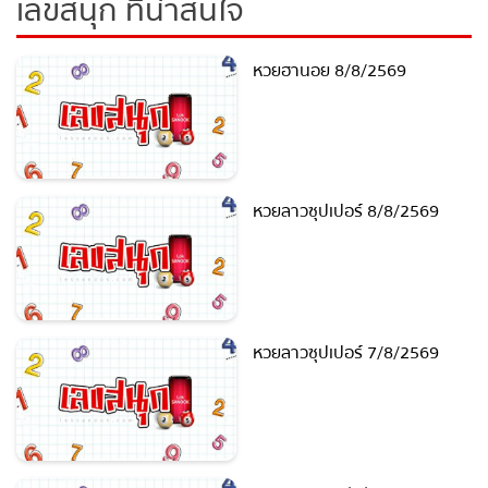
เลขเด็ด
เลขสนุก ที่น่าสนใจ
หวยฮานอย 8/8/2569
หวยลาวซุปเปอร์ 8/8/2569
หวยลาวซุปเปอร์ 7/8/2569