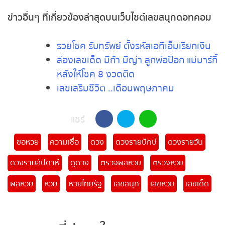
ข่าวอื่นๆ ที่เกี่ยวข้องล่าสุดบนเว็บไซต์เลขสนุกดอท
คอม
รวยโชค รับทรัพย์ ตั้งรหัสเอทีเอ็มเรียก
เงิน
ส่องเลขเด็ด มีก้า มีญ่า ลูกพ่อป๊อก แม่
มาร์กี้ หลังให้โชค 8 งวดติด
เลขเสริมชีวิต ..เดือนพฤษภาคม
แชร์
ขอหวย
ความเชื่อ
ดวง
ดวงรายปักษ์
ดวงรายวัน
ดวงรายสัปดาห์
ดูดวง
ตรวจผลหวย
ตรวจหวย
ผลหวย
หวย
หวยไทยรัฐ
เลขสนุก
เลขหวย