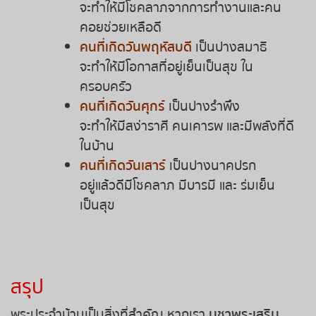
หวยหุ้นฮั่งเส็ง เช้า
จะทำให้มีโชคลาภจากการทำงานและคน
คอยช่วยเหลือดี
หวยหุ้นฮั่งเส็ง บ่าย
คนที่เกิดวันพฤหัสบดี
เป็นปางสมาธิ
จะทำให้มีโอกาสที่อยู่เย็นเป็นสุข ใน
หวยหุ้นจีน เช้า
ครอบครัว
คนที่เกิดวันศุกร์
เป็นปางรำพึง
หวยหุ้นจีน บ่าย
จะทำให้มีสง่าราศี คนเคารพ และมีพลังที่ดี
ในบ้าน
หวยหุ้นไต้หวัน
คนที่เกิดวันเสาร์
เป็นปางนาคปรก
อยู่แล้วดีมีโชคลาภ มีบารมี และ ร่มเย็น
หวยหุ้นสิงคโปร์
เป็นสุข
หวยหุ้นอิยิป
หวยหุ้นเยอรมัน
สรุป
หวยหุ้นอังกฤษ
พระประจำบ้านเป็นสิ่งที่สำคัญ หากเรา
บูชาพระเสริม