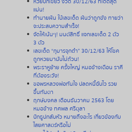
หวยปกเขียว งวด 30/12/63 ทีเด็ดสุด
แม่น!
ทำนายฝัน ใบ้เลขเด็ด ฝันว่าถูกขัง ทายว่า
จะประสบความสำเร็จ!
จัดให้เน้นๆ! มนต์สิทธิ์ แจกเลขเด็ด 2 ตัว
3 ตัว
เลขเด็ด “กุมารจุกดำ” 30/12/63 ให้โชค
ถูกหวยมานับไม่ถ้วน!
พระราหูย้าย
ครั้งใหญ่
หมอช้างเตือน
ราศี
ที่ต้องระวัง
!
ขอพรหลวงพ่อทันใจ ปลดหนี้ฉับไว รวย
ขึ้นทันตา
ฤกษ์มงคล เดือนธันวาคม 2563 โดย
หมอช้าง ทศพล ศรีตุลา
ปักธูปกลับหัว หมายถึงอะไร เกี่ยวข้องกับ
ไสยศาสตร์หรือไม่