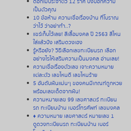
ดอกไม้ประจำตัว
12
ราศี
บ่งบอกความ
เป็นตัวคุณ
10
ข้อห้าม
ความเชื่อเรื่องบ้าน
ที่โบราณ
ว่าไว้
ว่าอย่าทำ
..?
แชร์เก็บไว้เลย
!
สีเสื้อมงคล
ปี
2563
สีไหน
ใส่แล้วปัง
เสริมดวงเฮง
รู้หรือยัง
?
วิธีเลือกเลขทะเบียนรถ
เลือก
อย่างไรให้เสริมความเป็นมงคล
อ่านเลย
!
ความเชื่อเรื่องตัวเลข
เจาะความหมาย
แต่ละตัว
เลขไหนดี
เลขไหนร้าย
5 อันดับฝันแม่นๆ ของคนมีเกณฑ์ถูกหวย
พร้อมเลขเด็ดจากฝัน!
ความหมายเลข 99 เลขศาสตร์ ทะเบียน
รถ ทะเบียนบ้าน เบอร์โทรศัพท์ เลขมงคล
♦
ความหมาย
เลขศาสตร์
หมายเลข
1
ดูดวงทะเบียนรถ
ทะเบียนบ้าน
เบอร์