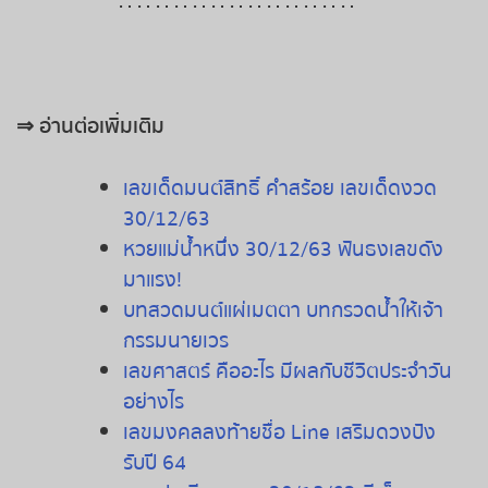
∴ ∴ ∴ ∴ ∴ ∴ ∴ ∴ ∴ ∴ ∴ ∴ ∴
⇒
อ่านต่อเพิ่มเติม
เลขเด็ดมนต์สิทธิ์ คำสร้อย เลขเด็ดงวด
30/12/63
หวยแม่น้ำหนึ่ง 30/12/63 ฟันธงเลขดัง
มาแรง!
บทสวดมนต์แผ่เมตตา บทกรวดน้ำให้เจ้า
กรรมนายเวร
เลขศาสตร์
คืออะไร
มีผลกับชีวิตประจำวัน
อย่างไร
เลขมงคลลงท้ายชื่อ Line เสริมดวงปัง
รับปี 64