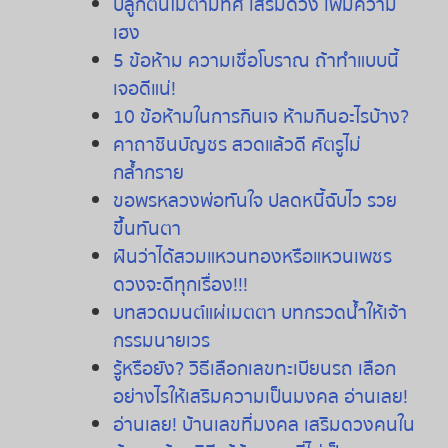
ปลูกต้นไม้ตามทิศ เสริมดวง เพิ่มความ
เฮง
5 ข้อห้าม ความเชื่อโบราณ ถ้าทำแบบนี้
เจอดีแน่!
10 ข้อห้ามในการกินเจ ห้ามกินอะไรบ้าง?
คาถาชินบัญชร สวดแล้วดี ศัตรูไม่
กล้ำกราย
ขอพรหลวงพ่อทันใจ ปลดหนี้ฉับไว รวย
ขึ้นทันตา
ฝันว่าได้สวมแหวนทองหรือแหวนเพชร
ดวงจะดีทุกเรื่อง!!!
บทสวดมนต์แผ่เมตตา บทกรวดน้ำให้เจ้า
กรรมนายเวร
รู้หรือยัง
?
วิธีเลือกเลขทะเบียนรถ
เลือก
อย่างไรให้เสริมความเป็นมงคล
อ่านเลย
!
อ่านเลย
!
บ้านเลขที่มงคล
เสริมดวงคนใน