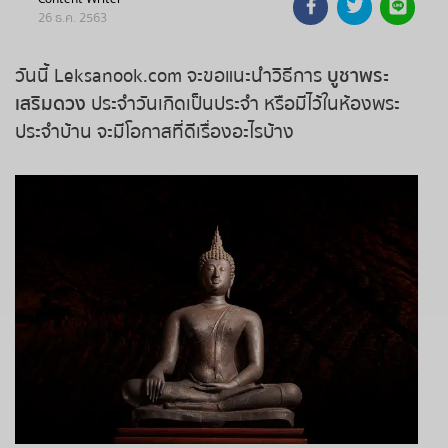
26 ธ.ค. 2563
ถ่ายทอดสดหวยรัฐบาล
วันนี้ Leksanook.com จะขอแนะนำวิธีการ
บูชาพระ
ถ่ายทอดสดหวยออมสิน
เสริมดวง
ประจำวันเกิดเป็นประจำ หรือมีไว้ในห้องพระ
ประจำบ้าน จะมีโอกาสที่ดีเรื่องอะไรบ้าง
ถ่ายทอดสดหวย ธกส.
ถ่ายทอดสดหวยลาว
ถ่ายทอดสดหวยลาว ซุปเปอร์
ถ่ายทอดสดหวยฮานอย
ถ่ายทอดสดหวยฮานอยพิเศษ
ถ่ายทอดสดหวยมาเลย์