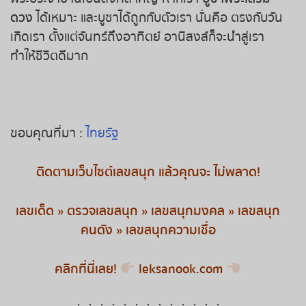
ดวง
ได้เหมาะ และบูชาได้ถูกกับตัวเรา นั่นคือ ตรงกับวัน
หวยหุ้นรัสเซีย
เกิดเรา ตั้งแต่จันทร์ถึงอาทิตย์ อานิสงส์ก็จะนำสู่เรา
ทำให้ชีวิตดีมาก
หวยหุ้นอินเดีย
หวยหุ้นดาวโจนส์
ขอบคุณที่มา :
ไทยรัฐ
ติดตามเว็บไซต์เลขสนุก แล้วคุณจะ ไม่พลาด
!
เลขเด็ด
»
ตรวจเลขสนุก
»
เลขสนุกมงคล
»
เลขสนุก
คนดัง
»
เลขสนุกความเชื่อ
คลิกที่นี่เลย
!
leksanook.com