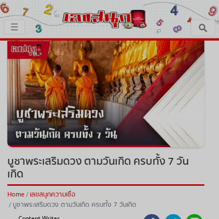
×
☰
หน้าหลัก
x ปิดโฆษณา
เลขเด็ด
ตรวจเลขสนุก
เลขสนุกมงคล
เลขสนุกคนดัง
บูชาพระเสริมดวง ตามวันเกิด ครบทั้ง 7 วัน
เกิด
เลขสนุกความเชื่อ
Home
เลขสนุกความเชื่อ
บูชาพระเสริมดวง ตามวันเกิด ครบทั้ง 7 วันเกิด
หวยสด
Content Writer