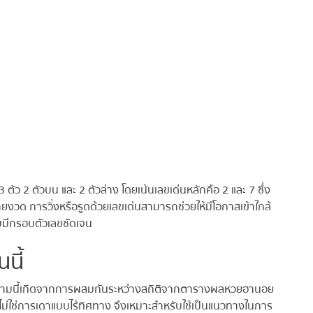
ตัว 2 ตัวบน และ 2 ตัวล่าง โดยเน้นเลขเด่นหลักคือ 2 และ 7 ซึ่ง
ยงวด การวิ่งหรือรูดด้วยเลขเด่นสามารถช่วยให้มีโอกาสเข้าใกล้
มีกรอบตัวเลขชัดเจน
ี้
วามนี้เกิดจากการผสมกันระหว่างสถิติจากตารางผลหวยฮานอย
 ไม่ใช่การเดาแบบไร้ทิศทาง จึงเหมาะสำหรับใช้เป็นแนวทางในการ