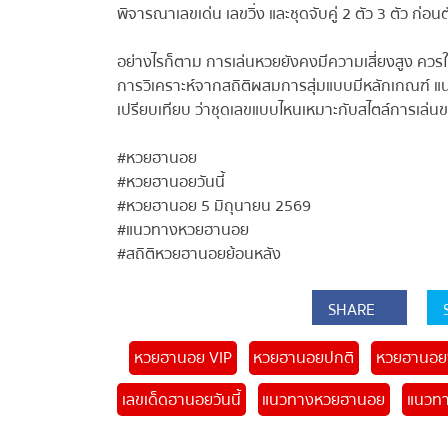
พิจารณาเลขเด่น เลขวิ่ง และชุดจับคู่ 2 ตัว 3 ตัว ก่อนต
อย่างไรก็ตาม การเล่นหวยยังคงมีความเสี่ยงสูง ค
การวิเคราะห์จากสถิติผสมการสุ่มแบบมีหลักเกณฑ์ แน
เปรียบเทียบ ว่าชุดเลขแบบไหนเหมาะกับสไตล์การเล่นขอ
#หวยฮานอย
#หวยฮานอยวันนี้
#หวยฮานอย 5 มิถุนายน 2569
#แนวทางหวยฮานอย
#สถิติหวยฮานอยย้อนหลัง
SHARE
S
หวยฮานอย VIP
หวยฮานอยปกติ
หวยฮานอยพ
เลขเด็ดฮานอยวันนี้
แนวทางหวยฮานอย
แนวทาง