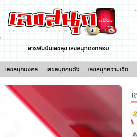
สารพันปันเลขสุข เลขสนุกดอทคอม
เลขสนุกมงคล
เลขสนุกคนดัง
เลขสนุกความเชื่อ
เล