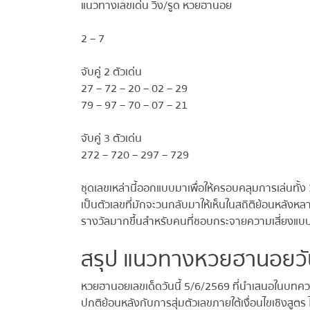
แนวทางเลขเด่น วิ่ง/รูด หวยฮานอย
2 – 7
จับคู่ 2 ตัวเด่น
27 – 72 – 20 – 02 – 29
79 – 97 – 70 – 07 – 21
จับคู่ 3 ตัวเด่น
272 – 720 – 297 – 729
ชุดเลขเหล่านี้ออกแบบมาเพื่อให้ครอบคลุมการเล่นทั้ง 3 
เป็นตัวเลขที่มักจะวนกลับมาให้เห็นในสถิติย้อนหลังหลา
รางวัลมากขึ้นสำหรับคนที่ชอบกระจายความเสี่ยงแบบ
สรุป แนวทางหวยฮานอยวันน
หวยฮานอยเลขเด็ดวันนี้ 5/6/2569 ที่นำเสนอในบทค
ปกติย้อนหลังกับการสุ่มตัวเลขภายใต้เงื่อนไขเชิงสูตร