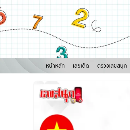
หน้าหลัก
เลขเด็ด
ตรวจเลขสนุก