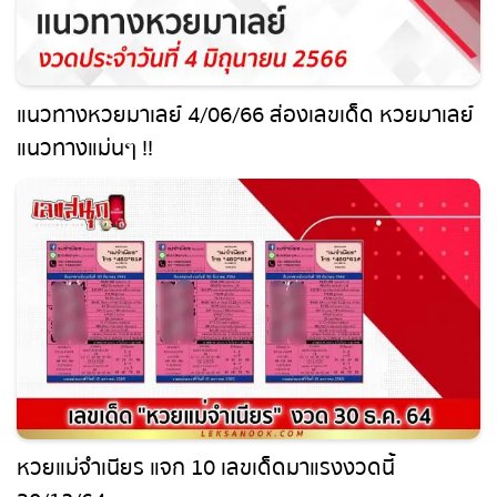
แนวทางหวยมาเลย์ 4/06/66 ส่องเลขเด็ด หวยมา
เลย์ แนวทางแม่นๆ !!
หวยแม่จำเนียร แจก 10 เลขเด็ดมาแรงงวดนี้