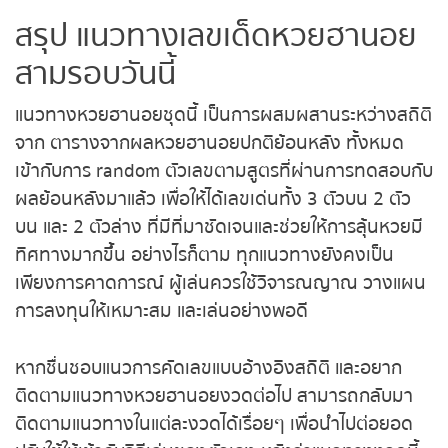
หวยหุ้นรัสเซีย
สรุป แนวทางเลขเด็ดหวยฮานอย
สามรอบวันนี้
หวยหุ้นอินเดีย
แนวทางหวยฮานอยชุดนี้ เป็นการผสมผสานระหว่าง
หวยหุ้นดาวโจนส์
สถิติจาก ตารางจากผลหวยฮานอยปกติย้อนหลัง
ทั้งหมด เข้ากับการ random ตัวเลขตามสูตรที่ผ่านการ
ทดสอบกับผลย้อนหลังมาแล้ว เพื่อให้ได้เลขเด่นทั้ง 3
ตัวบน 2 ตัวบน และ 2 ตัวล่าง ที่มีที่มาชัดเจนและช่วย
ให้การลุ้นหวยมีทิศทางมากขึ้น อย่างไรก็ตาม ทุก
แนวทางยังคงเป็นเพียงการคาดการณ์ ผู้เล่นควรใช้
วิจารณญาณ วางแผนการลงทุนให้เหมาะสม และเล่น
อย่างพอดี
หากชื่นชอบแนวการคัดเลขแบบอ้างอิงสถิติ และอยาก
ติดตามแนวทางหวยฮานอยงวดต่อไป สามารถกลับมา