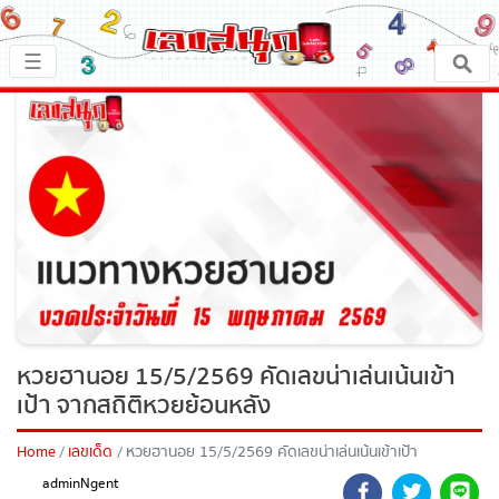
×
☰
หน้าหลัก
x ปิดโฆษณา
เลขเด็ด
ตรวจเลขสนุก
เลขสนุกมงคล
เลขสนุกคนดัง
หวยฮานอย 15/5/2569 คัดเลขน่าเล่นเน้นเข้า
เป้า จากสถิติหวยย้อนหลัง
เลขสนุกความเชื่อ
Home
เลขเด็ด
หวยฮานอย 15/5/2569 คัดเลขน่าเล่นเน้นเข้าเป้า
จากสถิติหวยย้อนหลัง
หวยสด
adminNgent
14 พ.ค. 2569