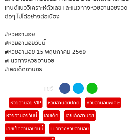
พอดี เล่นอย่างมีสติและวางแผนทุกครั้ง หากชอบ
แนวคิดการใช้สถิติมาช่วยหาเลขแนวทางแบบนี้
สามารถติดตามคอนเทนต์แนววิเคราะห์ตัวเลข และ
แนวทางหวยฮานอยงวดต่อๆ ไปได้อย่างต่อเนื่อง
#หวยฮานอย
#หวยฮานอยวันนี้
#หวยฮานอย 15 พฤษภาคม 2569
#แนวทางหวยฮานอย
#เลขเด็ดฮานอย
แชร์
หวยฮานอย VIP
หวยฮานอยปกติ
หวยฮานอยพิเศษ
หวยฮานอยวันนี้
เลขเด็ด
เลขเด็ดฮานอย