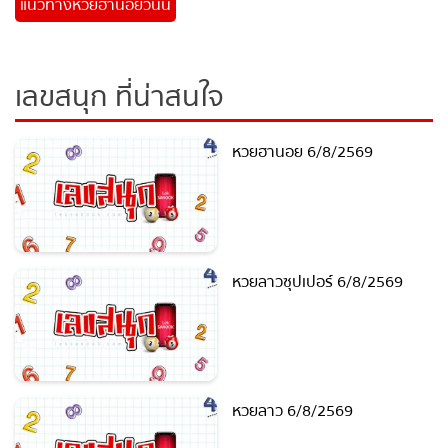
เลขเด็ดฮานอยวันนี้
แนวทางหวยฮานอย
แนวทางหวยฮานอยวันนี้
เลขสนุก ที่น่าสนใจ
หวยฮานอย 6/8/2569
หวยลาวซุปเปอร์ 6/8/2569