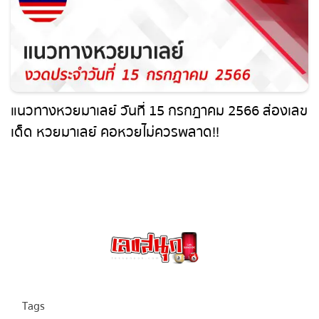
แนวทางหวยมาเลย์ วันที่ 15 กรกฎาคม 2566 ส่อง
เลขเด็ด หวยมาเลย์ คอหวยไม่ควรพลาด!!
Tags