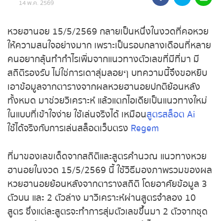
ถ่ายทอดสดหวยรัฐบาล
หวยฮานอย 15/5/2569 กลายเป็นหนึ่งในงวดที่คอ
หวยให้ความสนใจอย่างมาก เพราะเป็นรอบกลางเดือนที่
ถ่ายทอดสดหวยออมสิน
หลายคนอยากลุ้นทำกำไรเพิ่มจากแนวทางตัวเลขที่มี
ที่มา มีสถิติรองรับ ไม่ใช่การเดาสุ่มลอยๆ บทความนี้จึง
ถ่ายทอดสดหวย ธกส.
ขอหยิบเอาข้อมูลจากตารางจากผลหวยฮานอยปกติ
ถ่ายทอดสดหวยลาว
ย้อนหลัง ทั้งหมด มาช่วยวิเคราะห์ แล้วแตกไอเดียเป็น
แนวทางใหม่ในแบบที่เข้าใจง่าย ใช้เล่นจริงได้ เหมือน
ถ่ายทอดสดหวยลาว ซุปเปอร์
สูตรสล็อต Ai
ใช้ได้จริงกับการเล่นสล็อตเว็บตรง
Regem
ถ่ายทอดสดหวยฮานอย
ที่มาของเลขเด็ดจากสถิติและสูตรคำนวณ แนวทาง
ถ่ายทอดสดหวยฮานอยพิเศษ
หวยฮานอยในงวด 15/5/2569 นี้ ใช้วิธีมองภาพรวม
ของผลหวยฮานอยย้อนหลังจากตารางสถิติ โดยอาศัย
ถ่ายทอดสดหวยมาเลย์
ข้อมูล 3 ตัวบน และ 2 ตัวล่าง มาวิเคราะห์ผ่านสูตร