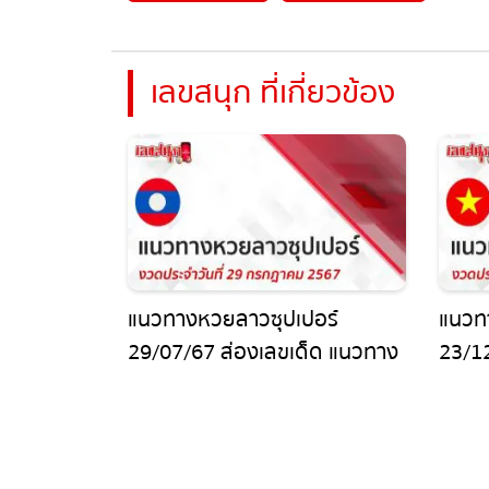
เลขสนุก ที่เกี่ยวข้อง
แนวทางหวยลาวซุปเปอร์
แนวทา
29/07/67 ส่องเลขเด็ด แนวทาง
23/12/
ຫວຍພັດທະນາເພີ່ມ แม่น ๆ วันนี้
ฟรีๆ แ
คอหวยไม่ควรพลาด !!!