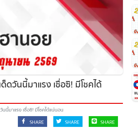
นนี้มาแรง เชื่อซิ! มีโชคได้
้มาแรง เชื่อซิ! มีโชคได้แน่นอน
SHARE
SHARE
SHARE