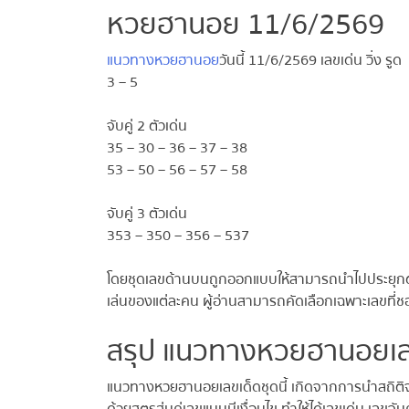
หวยฮานอย 11/6/2569
แนวทางหวยฮานอย
วันนี้ 11/6/2569 เลขเด่น วิ่ง รูด
3 – 5
จับคู่ 2 ตัวเด่น
35 – 30 – 36 – 37 – 38
53 – 50 – 56 – 57 – 58
จับคู่ 3 ตัวเด่น
353 – 350 – 356 – 537
โดยชุดเลขด้านบนถูกออกแบบให้สามารถนำไปประยุกต์ใช้
เล่นของแต่ละคน ผู้อ่านสามารถคัดเลือกเฉพาะเลขที่ชอบ ห
สรุป แนวทางหวยฮานอยเลขเด
แนวทางหวยฮานอยเลขเด็ดชุดนี้ เกิดจากการนำสถิต