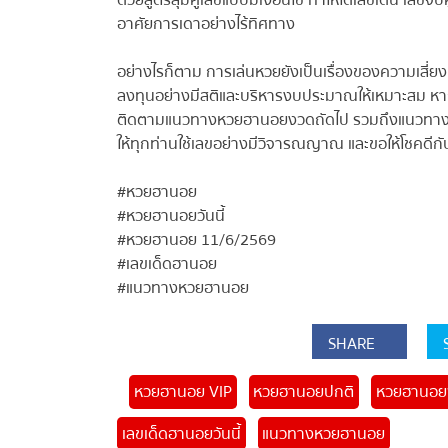
ด้วยสูตรสุ่มคู่เลขแบบมีเงื่อนไข ทำให้ได้เลขเด่น เลขจับ
อาศัยการเดาอย่างไร้ทิศทาง
อย่างไรก็ตาม การเล่นหวยยังเป็นเรื่องของความเสี่ยง 
ลงทุนอย่างมีสติและบริหารงบประมาณให้เหมาะสม หากถ
ติดตามแนวทางหวยฮานอยงวดถัดไป รวมถึงแนวทางจากหว
ให้ทุกท่านใช้เลขอย่างมีวิจารณญาณ และขอให้โชคดีก
#หวยฮานอย
#หวยฮานอยวันนี้
#หวยฮานอย 11/6/2569
#เลขเด็ดฮานอย
#แนวทางหวยฮานอย
SHARE
S
หวยฮานอย VIP
หวยฮานอยปกติ
หวยฮานอยพ
เลขเด็ดฮานอยวันนี้
แนวทางหวยฮานอย