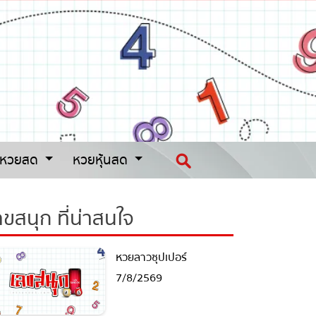
หวยสด
หวยหุ้นสด
ขสนุก ที่น่าสนใจ
หวยลาวซุปเปอร์
7/8/2569