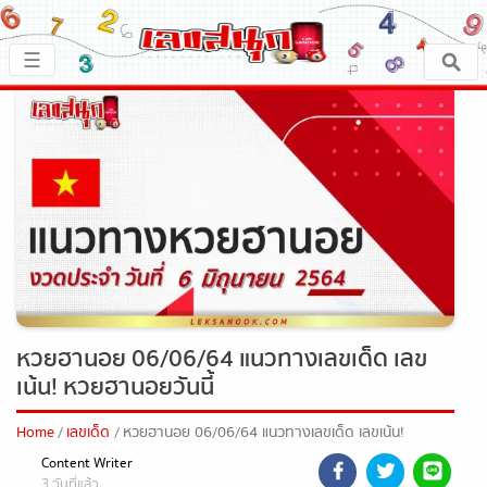
×
☰
หน้าหลัก
x ปิดโฆษณา
เลขเด็ด
ตรวจเลขสนุก
เลขสนุกมงคล
เลขสนุกคนดัง
หวยฮานอย 06/06/64 แนวทางเลขเด็ด เลข
เน้น! หวยฮานอยวันนี้
เลขสนุกความเชื่อ
Home
เลขเด็ด
หวยฮานอย 06/06/64 แนวทางเลขเด็ด เลขเน้น!
หวยฮานอยวันนี้
หวยสด
Content Writer
3 วันที่แล้ว