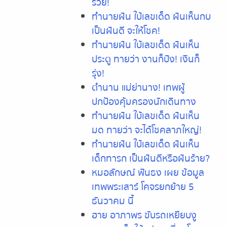
รวย!
ทำนายฝัน ใบ้เลขเด็ด ฝันเห็นกบ
เป็นฝันดี จะให้โชค!
ทำนายฝัน ใบ้เลขเด็ด ฝันเห็น
ประตู ทายว่า งานก็ปัง! เงินก็
รุ่ง!
ตำนาน แม่ย่านาง! เทพผู้
ปกป้องคุ้มครองนักเดินทาง
ทำนายฝัน ใบ้เลขเด็ด ฝันเห็น
มด ทายว่า จะได้โชคลาภใหญ่!
ทำนายฝัน ใบ้เลขเด็ด ฝันเห็น
เด็กทารก เป็นฝันดีหรือฝันร้าย?
หมอลักษณ์ ฟันธง เผย ข้อมูล
เทพพระเสาร์ โคจรยกย้าย 5
ธันวาคม นี้
ฮาย อาภาพร ขับรถเหยียบงู