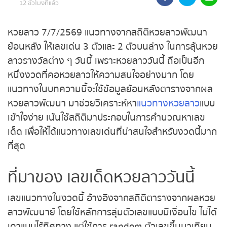
ถ่ายทอดสดหวยรัฐบาล
หวยลาว 7/7/2569 แนวทางจากสถิติหวยลาวพัฒนา
ย้อนหลัง ให้เลขเด่น 3 ตัวและ 2 ตัวบนล่าง ในการลุ้น
ถ่ายทอดสดหวยออมสิน
หวยลาวรางวัลต่าง ๆ วันนี้ เพราะหวยลาววันนี้ ถือเป็น
อีกหนึ่งงวดที่คอหวยลาวให้ความสนใจอย่างมาก โดย
ถ่ายทอดสดหวย ธกส.
แนวทางในบทความนี้จะใช้ข้อมูลย้อนหลังตารางจาก
ถ่ายทอดสดหวยลาว
ผลหวยลาวพัฒนา มาช่วยวิเคราะห์หา
แนวทางหวยลาว
แบบเข้าใจง่าย เน้นใช้สถิติมาประกอบในการคำนวณหา
ถ่ายทอดสดหวยลาว ซุปเปอร์
เลขเด็ด เพื่อให้ได้แนวทางเลขเด่นที่น่าสนใจสำหรับงวด
นี้มากที่สุด
ถ่ายทอดสดหวยฮานอย
ที่มาของ เลขเด็ดหวยลาววันนี้
ถ่ายทอดสดหวยฮานอยพิเศษ
เลขแนวทางในงวดนี้ อ้างอิงจากสถิติตารางจากผล
หวยลาวพัฒนาย้ โดยใช้หลักการสุ่มตัวเลขแบบมี
ถ่ายทอดสดหวยมาเลย์
เงื่อนไข ไม่ได้เดาแบบไร้ทิศทาง แต่ใช้การ random