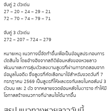
หวยหุ้นฮั่งเส็ง เช้า
จับคู่ 2 ตัวเด่น
27 – 20 – 24 – 29 – 21
หวยหุ้นฮั่งเส็ง บ่าย
72 – 70 – 74 – 79 – 71
หวยหุ้นจีน เช้า
จับคู่ 3 ตัวเด่น
272 – 207 – 724 – 279
หวยหุ้นจีน บ่าย
หมายเหตุ แนวทางนี้จัดทำขึ้นเพื่อเป็นข้อมูลประกอบ
หวยหุ้นไต้หวัน
การตัดสินใจ โดยอ้างอิงจากสถิติย้อนหลังของหวย
ลาวพัฒนาและการสุ่มตัวเลขตามสูตรที่ผ่านการ
หวยหุ้นสิงคโปร์
ทดสอบจากข้อมูลในอดีต ซึ่งสูตรที่คัดเลือกมาใช้
สำหรับงวดวันที่ 7 กรกฎาคม 2569 เป็นสูตรที่ให้ผล
หวยหุ้นอิยิป
ตรงกับเลขในคอลัมน์ 3 ตัวบน และ 2 ตัว จากหลาย
งวดย้อนหลังในตาราง ทำให้มีโอกาสสร้างแนวทางที่น่า
หวยหุ้นเยอรมัน
สนใจได้มากขึ้น
หวยหุ้นอังกฤษ