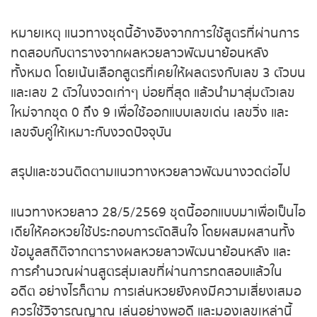
272 – 207 – 724 – 279
หวยหุ้นรัสเซีย
หมายเหตุ แนวทางชุดนี้อ้างอิงจากการใช้สูตรที่ผ่าน
การทดสอบกับตารางจากผลหวยลาวพัฒนาย้อนหลัง
หวยหุ้นอินเดีย
ทั้งหมด โดยเน้นเลือกสูตรที่เคยให้ผลตรงกับเลข 3 ตัว
หวยหุ้นดาวโจนส์
บน และเลข 2 ตัวในงวดเก่าๆ บ่อยที่สุด แล้วนำมาสุ่ม
ตัวเลขใหม่จากชุด 0 ถึง 9 เพื่อใช้ออกแบบเลขเด่น เลข
วิ่ง และเลขจับคู่ให้เหมาะกับงวดปัจจุบัน
สรุปและชวนติดตามแนวทางหวยลาวพัฒนางวดต่อไป
แนวทางหวยลาว 28/5/2569 ชุดนี้ออกแบบมาเพื่อเป็น
ไอเดียให้คอหวยใช้ประกอบการตัดสินใจ โดยผสมผสาน
ทั้งข้อมูลสถิติจากตารางผลหวยลาวพัฒนาย้อนหลัง
และการคำนวณผ่านสูตรสุ่มเลขที่ผ่านการทดสอบแล้ว
ในอดีต อย่างไรก็ตาม การเล่นหวยยังคงมีความเสี่ยง