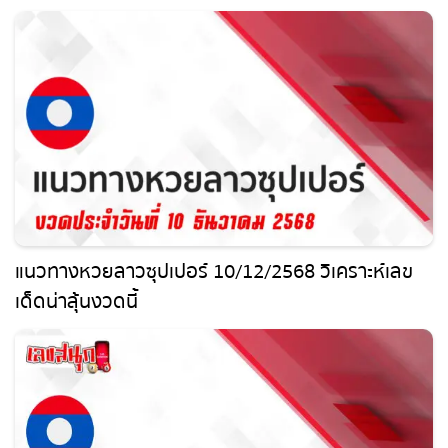
เลขสนุก ที่เกี่ยวข้อง
แนวทางหวยลาวซุปเปอร์ 10/12/2568 วิเคราะห์เลข
เด็ดน่าลุ้นงวดนี้