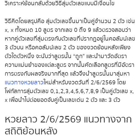
ผลรางวัลในคอลัมน์เลข 3 ตัวบน และเลข 2 ตัว ทั้งบน
ถ่ายทอดสดหวยญีปุ่น
และล่าง มาวิเคราะห์ย้อนกลับด้วยวิธีสุ่มตัวเลขแบบมี
เงื่อนไข
ถ่ายทอดสดหวยไต้หวัน
วิธีคิดโดยสรุปคือ สุ่มตัวเลขขึ้นมาเป็นคู่จำนวน 2 ตัว
ถ่ายทอดสดหวยกัมพูชา
เช่น x, x ทั้งหมด 10 สูตร จากเลข 0 ถึง 9 แล้วตรวจ
สอบว่า
หวยหุ้นสด
หากคู่ตัวเลขที่สุ่มตรงกับตัวเลขที่ปรากฏอยู่ในคอลัมน์
เลข 3 ตัวบน หรือคอลัมน์เลข 2 ตัว ของงวดย้อนหลัง
หวยหุ้นไทย เย็น
เพียงตัวใดตัวหนึ่ง จะนับว่าสูตรนั้น “ถูก” และนำมาวัด
อัตราความแม่นยำของแต่ละสูตร จากนั้นคัดเลือกสูตรที่
หวยหุ้นเกาหลี
มีอัตราการตรงกับผลจริงมากที่สุด แล้วจึงนำสูตรนั้น
มาสุ่มหา
แนวทางหวยลาว
ใหม่สำหรับงวดวันที่
หวยหุ้นนิเคอิ เช้า
2/6/2569 โดยโฟกัสการสุ่มตัวเลข
0,1,2,3,4,5,6,7,8,9 เป็นคู่ตัวเลข x, x เพื่อนำไปต่อย
หวยหุ้นนิเคอิ บ่าย
อดจับคู่เป็นเลขเด่น 2 ตัว และ 3 ตัว