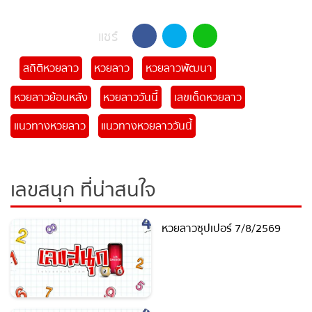
#หวยลาวพัฒนา
#หวยลาววันนี้
#หวยลาว2569
#แนวทางหวยลาว
แชร์
สถิติหวยลาว
หวยลาว
หวยลาวพัฒนา
หวยลาวย้อนหลัง
หวยลาววันนี้
เลขเด็ดหวยลาว
แนวทางหวยลาว
แนวทางหวยลาววันนี้
เลขสนุก ที่น่าสนใจ
หวยลาวซุปเปอร์ 7/8/2569