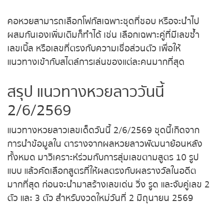
เลข 2 เน้นใช้งานในตำแหน่งหลักสิบของเลข 2 ตัวบน
และล่าง
หวยหุ้นรัสเซีย
เลข 7 เน้นใช้งานในตำแหน่งหลักหน่วยและหลักสิบสลับ
กัน เพื่อเพิ่มโอกาสในการเข้าคู่
หวยหุ้นอินเดีย
คอหวยสามารถเลือกโฟกัสเฉพาะชุดที่ชอบ หรือจะนำไป
หวยหุ้นดาวโจนส์
ผสมกันเองเพิ่มเติมก็ทำได้ เช่น เลือกเฉพาะคู่ที่มีเลขซ้ำ
เลขเบิ้ล หรือเลขที่ตรงกับความเชื่อส่วนตัว เพื่อให้
แนวทางเข้ากับสไตล์การเล่นของแต่ละคนมากที่สุด
สรุป แนวทางหวยลาววันนี้
2/6/2569
แนวทางหวยลาวเลขเด็ดวันนี้ 2/6/2569 ชุดนี้เกิดจาก
การนำข้อมูลใน ตารางจากผลหวยลาวพัฒนาย้อนหลัง
ทั้งหมด มาวิเคราะห์ร่วมกับการสุ่มเลขตามสูตร 10 รูป