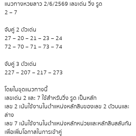
หวยหุ้นฮั่งเส็ง เช้า
หวยลาว 2/6/2569 แนวทาง
หวยหุ้นฮั่งเส็ง บ่าย
จากสถิติย้อนหลัง
หวยหุ้นจีน เช้า
แนวทางหวยลาว 2/6/2569 เลขเด่น วิ่ง รูด
2 – 7
หวยหุ้นจีน บ่าย
จับคู่ 2 ตัวเด่น
หวยหุ้นไต้หวัน
27 – 20 – 21 – 23 – 24
72 – 70 – 71 – 73 – 74
หวยหุ้นสิงคโปร์
จับคู่ 3 ตัวเด่น
หวยหุ้นอิยิป
227 – 207 – 217 – 273
หวยหุ้นเยอรมัน
โดยในชุดแนวทางนี้
เลขเด่น 2 และ 7 ใช้สำหรับวิ่ง รูด เป็นหลัก
หวยหุ้นอังกฤษ