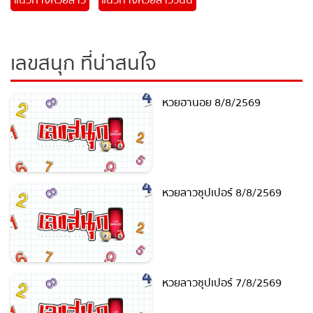
สถิติหวยลาว
หวยลาว
หวยลาวพัฒนา
หวยลาวย้อนหลัง
หวยลาววันนี้
เลขเด็ดหวยลาว
แนวทางหวยลาว
แนวทางหวยลาววันนี้
เลขสนุก ที่น่าสนใจ
หวยฮานอย 8/8/2569
หวยลาวซุปเปอร์ 8/8/2569