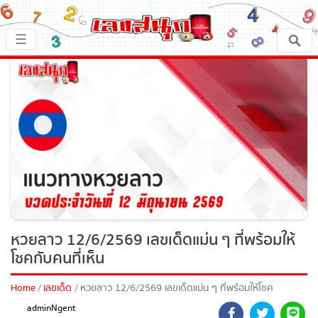
×
☰
หน้าหลัก
x ปิดโฆษณา
เลขเด็ด
ตรวจเลขสนุก
เลขสนุกมงคล
เลขสนุกคนดัง
หวยลาว 12/6/2569 เลขเด็ดแม่น ๆ ที่พร้อมให้
โชคกับคนที่เห็น
เลขสนุกความเชื่อ
Home
เลขเด็ด
หวยลาว 12/6/2569 เลขเด็ดแม่น ๆ ที่พร้อมให้โชค
กับคนที่เห็น
หวยสด
adminNgent
11 มิ.ย. 2569