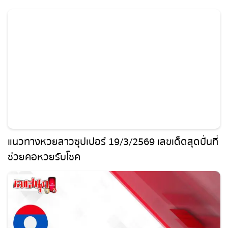
หวยคู่โต๊ดบน งวดประจำวันที่ 16 กรกฎาคม 2565
แนวทางหวยลาวซุปเปอร์ 19/3/2569 เลขเด็ดสุดปั่น
ที่ช่วยคอหวยรับโชค