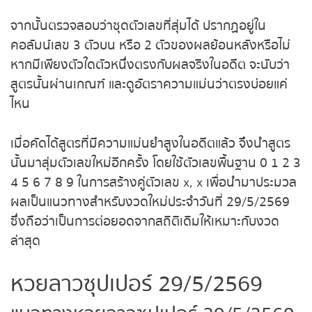
ถ่ายทอดสดหวยญีปุ่น
จากนั้นตรวจสอบว่าชุดตัวเลขที่สุ่มได้ ปรากฏอยู่ใน
คอลัมน์เลข 3 ตัวบน หรือ 2 ตัวของผลย้อนหลังหรือไม่
ถ่ายทอดสดหวยไต้หวัน
หากมีเพียงตัวใดตัวหนึ่งตรงกับผลจริงในอดีต จะนับว่า
สูตรนั้นผ่านเกณฑ์ และดูอัตราความแม่นว่าตรงบ่อยแค่
ถ่ายทอดสดหวยกัมพูชา
ไหน
หวยหุ้นสด
เมื่อคัดได้สูตรที่มีความแม่นยำสูงในอดีตแล้ว จึงนำสูตร
นั้นมาสุ่มตัวเลขใหม่อีกครั้ง โดยใช้ตัวเลขพื้นฐาน 0 1 2
หวยหุ้นไทย เย็น
3 4 5 6 7 8 9 ในการสร้างคู่ตัวเลข x, x เพื่อนำมา
ประมวลผลเป็นแนวทางสำหรับงวดใหม่ประจำวันที่
หวยหุ้นเกาหลี
29/5/2569 ซึ่งถือว่าเป็นการต่อยอดจากสถิติเดิมให้
เหมาะกับงวดล่าสุด
หวยหุ้นนิเคอิ เช้า
หวยลาวซุปเปอร์ 29/5/2569
หวยหุ้นนิเคอิ บ่าย
แนวทางหวยลาวซุปเปอร์