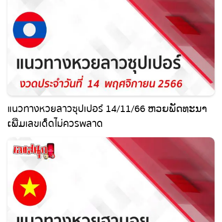
แนวทางหวยลาวซุปเปอร์ 14/11/66 ຫວຍພັດທະນາ
ເພີ່ມเลขเด็ดไม่ควรพลาด