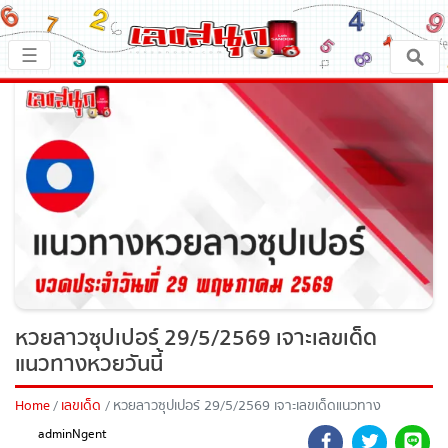
×
☰
หน้าหลัก
x ปิดโฆษณา
เลขเด็ด
ตรวจเลขสนุก
เลขสนุกมงคล
เลขสนุกคนดัง
หวยลาวซุปเปอร์ 29/5/2569 เจาะเลขเด็ด
แนวทางหวยวันนี้
เลขสนุกความเชื่อ
Home
เลขเด็ด
หวยลาวซุปเปอร์ 29/5/2569 เจาะเลขเด็ดแนวทาง
หวยวันนี้
หวยสด
adminNgent
29 พ.ค. 2569