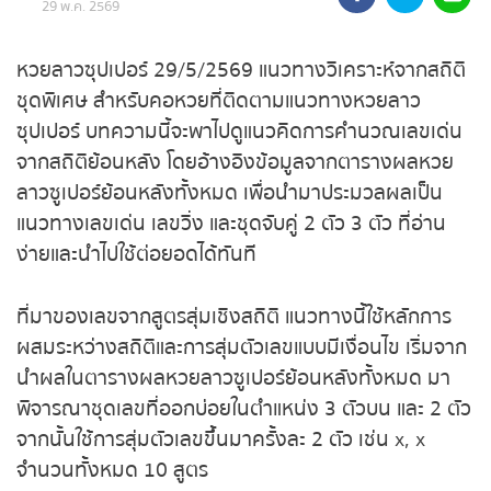
ถ่ายทอดสดหวยรัฐบาล
หวยลาวซุปเปอร์ 29/5/2569 แนวทางวิเคราะห์จาก
สถิติชุดพิเศษ สำหรับคอหวยที่ติดตามแนวทางหวย
ถ่ายทอดสดหวยออมสิน
ลาวซุปเปอร์ บทความนี้จะพาไปดูแนวคิดการคำนวณ
เลขเด่นจากสถิติย้อนหลัง โดยอ้างอิงข้อมูลจากตาราง
ถ่ายทอดสดหวย ธกส.
ผลหวยลาวซูเปอร์ย้อนหลังทั้งหมด เพื่อนำมาประมวล
ถ่ายทอดสดหวยลาว
ผลเป็นแนวทางเลขเด่น เลขวิ่ง และชุดจับคู่ 2 ตัว 3 ตัว
ที่อ่านง่ายและนำไปใช้ต่อยอดได้ทันที
ถ่ายทอดสดหวยลาว ซุปเปอร์
ที่มาของเลขจากสูตรสุ่มเชิงสถิติ แนวทางนี้ใช้หลักการ
ถ่ายทอดสดหวยฮานอย
ผสมระหว่างสถิติและการสุ่มตัวเลขแบบมีเงื่อนไข เริ่ม
จากนำผลในตารางผลหวยลาวซูเปอร์ย้อนหลังทั้งหมด
ถ่ายทอดสดหวยฮานอยพิเศษ
มาพิจารณาชุดเลขที่ออกบ่อยในตำแหน่ง 3 ตัวบน และ
2 ตัว จากนั้นใช้การสุ่มตัวเลขขึ้นมาครั้งละ 2 ตัว เช่น x,
ถ่ายทอดสดหวยมาเลย์
x จำนวนทั้งหมด 10 สูตร