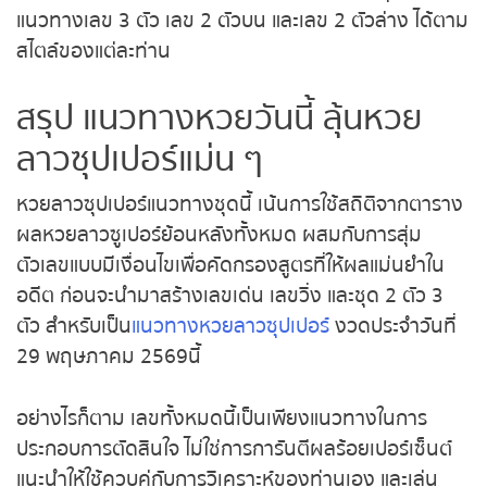
ใช้เป็นแนวทางเลข 3 ตัว เลข 2 ตัวบน และเลข 2 ตัว
ล่าง ได้ตามสไตล์ของแต่ละท่าน
หวยหุ้นรัสเซีย
สรุป แนวทางหวยวันนี้ ลุ้นหวย
หวยหุ้นอินเดีย
ลาวซุปเปอร์แม่น ๆ
หวยหุ้นดาวโจนส์
หวยลาวซุปเปอร์แนวทางชุดนี้ เน้นการใช้สถิติจาก
ตารางผลหวยลาวซูเปอร์ย้อนหลังทั้งหมด ผสมกับการ
สุ่มตัวเลขแบบมีเงื่อนไขเพื่อคัดกรองสูตรที่ให้ผลแม่นยำ
ในอดีต ก่อนจะนำมาสร้างเลขเด่น เลขวิ่ง และชุด 2 ตัว
3 ตัว สำหรับเป็น
แนวทางหวยลาวซุปเปอร์
งวดประจำ
วันที่ 29 พฤษภาคม 2569นี้
อย่างไรก็ตาม เลขทั้งหมดนี้เป็นเพียงแนวทางในการ
ประกอบการตัดสินใจ ไม่ใช่การการันตีผลร้อยเปอร์เซ็นต์
แนะนำให้ใช้ควบคู่กับการวิเคราะห์ของท่านเอง และเล่น