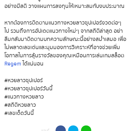
อย่างมีสติ วางแผนการลงทุนให้เหมาะสมกับงบ
ประมาณ
หากต้องการติดตามแนวทางหวยลาวซุปเปอร์งวดต่อๆ
ไป รวมถึงการอัปเดตแนวทางใหม่ๆ จากสถิติล่าสุด
อย่าลืมกลับมาติดตามบทความลักษณะนี้อย่าง
สม่ำเสมอ เพื่อไม่พลาดเลขเด่นและมุมมองการวิเคราะห์
ที่อาจช่วยเพิ่มโอกาสในการลุ้นรางวัลของคุณเหมือน
การเล่นเกมสล็อต
Regem
ได้แน่นอน
#หวยลาวซุปเปอร์
#หวยลาวซุปเปอร์วันนี้
#แนวทางหวยลาว
#สถิติหวยลาว
#เลขเด็ดวันนี้