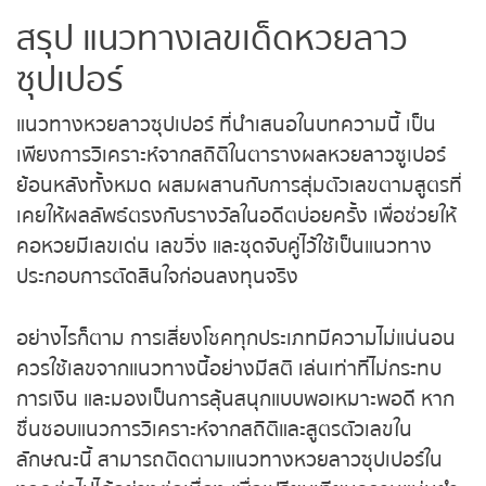
เดิม
หวยหุ้นรัสเซีย
สรุป แนวทางเลขเด็ดหวยลาว
หวยหุ้นอินเดีย
ซุปเปอร์
หวยหุ้นดาวโจนส์
แนวทางหวยลาวซุปเปอร์ ที่นำเสนอในบทความนี้ เป็น
เพียงการวิเคราะห์จากสถิติในตารางผลหวยลาวซูเปอร์
ย้อนหลังทั้งหมด ผสมผสานกับการสุ่มตัวเลขตามสูตร
ที่เคยให้ผลลัพธ์ตรงกับรางวัลในอดีตบ่อยครั้ง เพื่อช่วย
ให้คอหวยมีเลขเด่น เลขวิ่ง และชุดจับคู่ไว้ใช้เป็นแนวทาง
ประกอบการตัดสินใจก่อนลงทุนจริง
อย่างไรก็ตาม การเสี่ยงโชคทุกประเภทมีความไม่
แน่นอน ควรใช้เลขจากแนวทางนี้อย่างมีสติ เล่นเท่าที่ไม่
กระทบการเงิน และมองเป็นการลุ้นสนุกแบบพอเหมาะ
พอดี หากชื่นชอบแนวการวิเคราะห์จากสถิติและสูตร