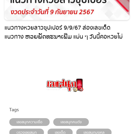
แนวทางหวยลาวซุปเปอร์ 9/9/67 ส่องเลขเด็ด
แนวทาง ຫວຍພັດທະນາເພີ່ມ แม่น ๆ วันนี้คอหวยไม่
ควรพลาด !!!
Tags
เลขสนุกความเชื่อ
เลขสนุกคนดัง