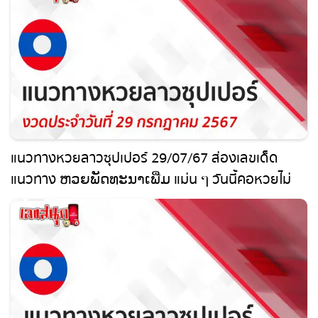
แนวทางหวยลาวซุปเปอร์ 29/07/67 ส่องเลขเด็ด
แนวทาง ຫວຍພັດທະນາເພີ່ມ แม่น ๆ วันนี้คอหวยไม่
ควรพลาด !!!