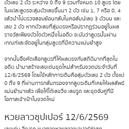
เป็นฐานข้อมูล แล้วจำลองการคำนวณด้วยสูตรแบบสุ่ม
ถ่ายทอดสดหวยญีปุ่น
ตัวเลข 2 ตัว ระหว่าง 0 ถึง 9 รวมทั้งหมด 10 สูตร
โดยในแต่ละสูตรจะสุ่มตัวเลขขึ้นมา 2 ตัว เช่น 1, 7 หรือ
ถ่ายทอดสดหวยไต้หวัน
0, 4 แล้วนำไปตรวจสอบย้อนกลับในคอลัมน์เลข 3 ตัว
บน และเลข 2 ตัว หากตัวเลขที่สุ่มตรงหรือปรากฏร่วม
ถ่ายทอดสดหวยกัมพูชา
อยู่ในผลรางวัลเพียงตัวใดตัวหนึ่งในอดีต จะนับว่าสูตร
นั้นผ่านเกณฑ์และจัดอยู่ในกลุ่มสูตรที่มีความแม่นยำสูง
หวยหุ้นสด
จากนั้นจึงคัดเลือกสูตรที่ให้ผลตรงกับสถิติมากที่สุดใน
หวยหุ้นไทย เย็น
อดีต นำมาสร้างเลขเด่นชุดใหม่สำหรับงวดประจำวันที่
12/6/2569 โดยใช้หลักการเดิมคือสุ่มตัวเลข 2 ตัว
หวยหุ้นเกาหลี
ตั้งแต่ 0 ถึง 9 ที่ผ่านการกลั่นกรองจากสูตรเดิมที่เคย
ให้ผลลัพธ์แม่นยำมาแล้ว เพื่อให้ได้เลขวิ่ง เลขรูด และชุด
หวยหุ้นนิเคอิ เช้า
จับคู่ที่มีโอกาสเข้าเป้าในงวดใหม่
หวยหุ้นนิเคอิ บ่าย
หวยลาวซุปเปอร์ 12/6/2569