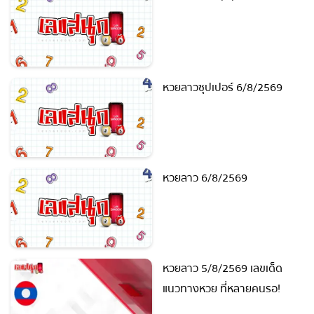
หวยฮานอย 6/8/2569
หวยลาวซุปเปอร์ 6/8/2569
หวยลาว 6/8/2569
หวยลาว 5/8/2569 เลขเด็ด
แนวทางหวย ที่หลายคนรอ!