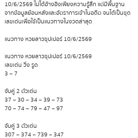
หวยหุ้นฮั่งเส็ง เช้า
วิธีนี้ทำให้การสุ่มตัวเลขสำหรับหวยลาวซุปเปอร์
หวยหุ้นฮั่งเส็ง บ่าย
10/6/2569 ไม่ได้อ้างอิงเพียงความรู้สึก แต่มีพื้นฐาน
จากข้อมูลย้อนหลังและอัตราการเข้าในอดีต จนได้เป็น
หวยหุ้นจีน เช้า
ชุดเลขเด่นเพื่อใช้เป็นแนวทางในงวดล่าสุด
หวยหุ้นจีน บ่าย
แนวทาง หวยลาวซุปเปอร์ 10/6/2569
หวยหุ้นไต้หวัน
แนวทาง หวยลาวซุปเปอร์ 10/6/2569
เลขเด่น วิ่ง รูด
หวยหุ้นสิงคโปร์
3 – 7
หวยหุ้นอิยิป
จับคู่ 2 ตัวเด่น
37 – 30 – 34 – 39 – 73
หวยหุ้นเยอรมัน
70 – 74 – 79 – 47 – 97
หวยหุ้นอังกฤษ