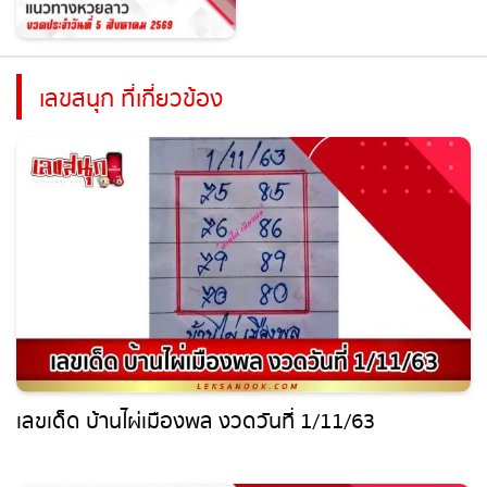
เลขสนุก ที่เกี่ยวข้อง
เลขเด็ด บ้านไผ่เมืองพล งวดวันที่ 1/11/63