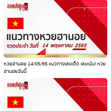
หวยฮานอย 14/05/65 แนวทางเลขเด็ด เลขเน้น!
หวยฮานอยวันนี้