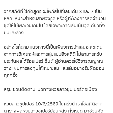
จับคู่ 3 ตัวเด่น
307 – 374 – 739 – 347
หวยหุ้นรัสเซีย
จากสถิติที่ใช้คัดสูตร จะโฟกัสไปที่เลขเด่น 3 และ 7 เป็น
หวยหุ้นอินเดีย
หลัก เหมาะสำหรับสายวิ่งรูด หรือผู้ที่ต้องการลด
หวยหุ้นดาวโจนส์
จำนวนชุดให้ไม่เยอะจนเกินไป โดยเฉพาะการเล่นเน้นจุด
เดียวทั้งบนและล่าง
อย่างไรก็ตาม แนวทางนี้เป็นเพียงการนำเสนอเลขเด่น
จากการวิเคราะห์และการสุ่มแบบอิงสถิติ ไม่สามารถรับ
ประกันผลได้ร้อยเปอร์เซ็นต์ ผู้อ่านควรใช้วิจารณญาณ
วางแผนการลงทุนให้เหมาะสม และเล่นอย่างรับผิดชอบ
ทุกครั้ง
สรุป ชวนติดตามแนวทางหวยลาวซุปเปอร์ต่อเนื่อง